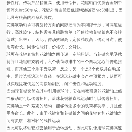
步性好。传动产品精度高，使用寿命长。花键轴由优质合金钢中
频淬火hrc58制成，花键外筒由优质低碳钢渗碳硬hrc58制成，因
此具有很高的寿命和强度。
花键滚动轴承可将旋转方向的间隙控制为零间隙干涉，可高速运
行，高速旋转，结构紧凑且组装简单（即使拉动花键轴也不会掉
落球）出来）。因此，传动效率高，定位精度高，传动可逆，使
用寿命长。同步性能好，价格优，交货快。
球可在花键套筒和花键轴之间传递一定的扭矩。当花键套承受载
荷并且花键轴旋转时，六个载荷球排中的三个自动定心并传递扭
矩，而其他三个则不受载荷，反之，另一个是3个负载并自动居
中。通过选择滚珠的直径，在滚珠花键中会产生预紧力，从而可
以实现提花钥匙的高接触刚度，耐冲击性和运动精度。
当tbi球花键套筒在其中利用钢球时，它在精密研磨的花键轴上线
性移动时可以传递扭矩。滚珠花键轴直线运动时可以传递扭矩。
花键轴是一种紧凑的结构，能够传递多余的载荷和功率，并且使
用寿命长。此外，由于花键套和花键轴之间的花键套和花键轴之
间有灵敏且相对轻的线性运动。
因此可以将轴套或套轴用于旋转运动，因此可以使用球花键高速